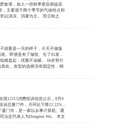
肥食谱，加入一些秋季更容易提高
差异，主要源于两个季节的气候特点和
常以清凉、消暑为主。 而立秋之
子就要是一天的样子，今天不做饭
到老。即便是有了皱纹、生了白发，
低矮盘起，优雅不油腻。 60岁剪什
的喜欢。发型的选择没有固定性，稍
国12315消费投诉信息公示，8月9
总量77件，月环比下降22.22%，
位于厦门市，是一家以从事计算机、通
定代表人为Dongmei Wu。 本文