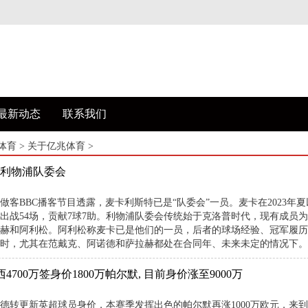
最新动态
联系我们
体育
>
关于亿兆体育
>
利物浦队委会
做客BBC播客节目透露，麦卡利斯特已是“队委会”一员。麦卡在2023年夏
出战54场，贡献7球7助。利物浦队委会传统始于克洛普时代，现有成员
赫和阿利松。阿利松称麦卡已是他们的一员，后者的球场经验、冠军履历
时，尤其在范戴克、阿诺德和萨拉赫都处在合同年、未来未定的情况下。
4700万签身价1800万帕尔默, 目前身价涨至9000万
讯德转更新英超球员身价，本赛季发挥出色的帕尔默再涨1000万欧元，来到了