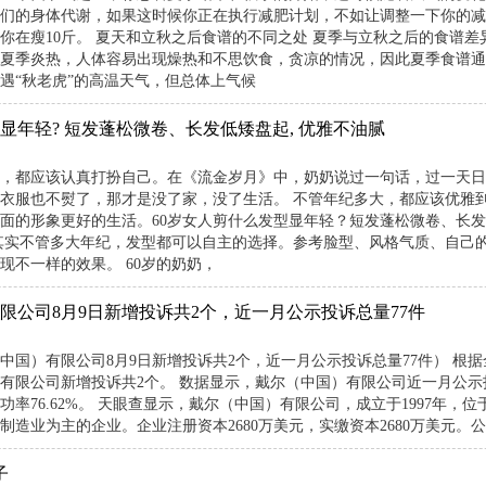
们的身体代谢，如果这时候你正在执行减肥计划，不如让调整一下你的减
你在瘦10斤。 夏天和立秋之后食谱的不同之处 夏季与立秋之后的食谱
夏季炎热，人体容易出现燥热和不思饮食，贪凉的情况，因此夏季食谱通
遇“秋老虎”的高温天气，但总体上气候
型显年轻? 短发蓬松微卷、长发低矮盘起, 优雅不油腻
，都应该认真打扮自己。在《流金岁月》中，奶奶说过一句话，过一天日
衣服也不熨了，那才是没了家，没了生活。 不管年纪多大，都应该优雅
面的形象更好的生活。60岁女人剪什么发型显年轻？短发蓬松微卷、长发
其实不管多大年纪，发型都可以自主的选择。参考脸型、风格气质、自己
现不一样的效果。 60岁的奶奶，
限公司8月9日新增投诉共2个，近一月公示投诉总量77件
中国）有限公司8月9日新增投诉共2个，近一月公示投诉总量77件） 根据全
有限公司新增投诉共2个。 数据显示，戴尔（中国）有限公司近一月公示投诉
功率76.62%。 天眼查显示，戴尔（中国）有限公司，成立于1997年，
造业为主的企业。企业注册资本2680万美元，实缴资本2680万美元。公司法
子