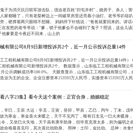
日本鬼子为消灭抗日联军游击队，强迫老百姓“归屯并村”，烧房子、杀人；
人家都睡了，只有老梨树边上一间破草房里还亮着小油灯。老爷爷叭哒叭
旁，硬撑着两只眼睛不想睡。 妈妈停下针线说：“爸爸就要回来的。讲
正在发愁的老爷爷说：“爹，锁子他爹会不会碰到了鬼子？照说，这会儿该
子他爹要是今夜赶不回来，山上的
械有限公司8月9日新增投诉共2个，近一月公示投诉总量14件
工工程机械有限公司8月9日新增投诉共2个，近一月公示投诉总量14件） 根
工程机械有限公司新增投诉共2个。 数据显示，山东临工工程机械有限公
近一月公示调解成功率100.0%。 天眼查显示，山东临工工程机械有限公司，
造业为主的企业。企业注册资本153593万人民币，实缴资本153593万
看八字23集】看今天这个案例：正官合身，婚姻稳定
，辛巳，壬辰 大运：辛丑，壬寅，癸卯，甲辰，乙巳，丙午，丁未，戊申
故为寒金，寒金喜火来暖之，天干不见丙丁，唯有日支见一巳火来暖身，
失令，又坐巳火失地，天干虽有庚辛助身，但毕竟克泄太多，则为偏弱之
故命格最喜见印，其次喜比劫助身。 用神：土印，金比劫。 忌神：水食