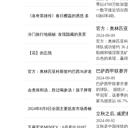
季以4700万欧加
一数字接近切尔西
件
臭 踢丢点球是他 进5个球也是他
《洛奇英雄传》春日樱蕊的诱惑 多
6场6球4助。
官方：奥林匹亚
重福利活动今日开启
冷门旅行地揭秘: 发现隐藏的美景
2024-09-09
官方：奥林匹亚科
球队成功签约 3
勒姆和顿涅斯克矿工
【花】勿忘我
出色的表现，赢得过
巴萨西甲联赛开
官方：奥林匹亚科斯签约巴西36岁老
2024-09-09
巴萨西甲联赛开赛
的球队。 据统计
将威廉
会煮保和汤，胜过喝参汤！孩子脾胃
甲冠军，该赛季的冠
家马德里以 66.
好，积食消，光吃不长、瘦小的孩子
2024年8月8日全国主要批发市场香椿
立秋之后, 减肥
2024-09-02
立秋是中国传统的
都适用！
价格行情
五菱宏光MINIEV：6月卖出10187