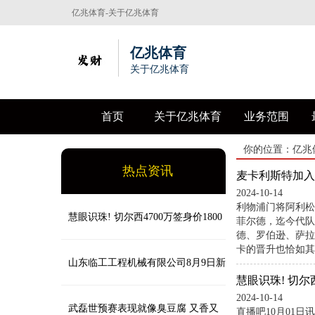
亿兆体育-关于亿兆体育
亿兆体育
关于亿兆体育
首页
关于亿兆体育
业务范围
你的位置：
亿兆
热点资讯
麦卡利斯特加入
2024-10-14
利物浦门将阿利松
慧眼识珠! 切尔西4700万签身价1800
菲尔德，迄今代队
德、罗伯逊、萨拉
卡的晋升也恰如其
万帕尔默, 目前身价涨至9000万
山东临工工程机械有限公司8月9日新
慧眼识珠! 切尔西
2024-10-14
增投诉共2个，近一月公示投诉总量14
武磊世预赛表现就像臭豆腐 又香又
直播吧10月01日