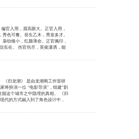
。偏官入用，眉高眼大。正官入用，
，秀色可餐。癸生乙木，秀发多才。
 枭劫矮小，红颜薄命。正官佩印，
信实在。 伤官伤尽，英俊潇洒，能
 《归龙潮》 是由龙潮阁工作室研
将扮演一位 “电影导演”，组建“剧
发掘这个城市之中隐埋的真相。 《归
现代的方式融入到了角色设计中，