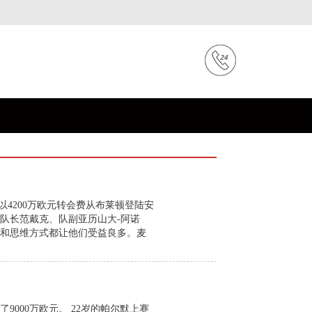
以4200万欧元转会费从布莱顿登陆安
为队长范戴克、队副亚历山大-阿诺
和思维方式都让他们受益良多。麦
9000万欧元。 22岁的帕尔默上赛