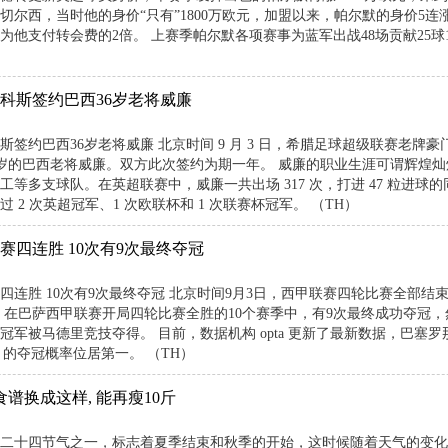
盟切尔西，当时他的身价“只有”1800万欧元，加盟以来，帕尔默的身价5连
为他支付转会费的2倍。 上赛季帕尔默各项赛事为蓝军出战48场贡献25球
科斯签约巴西36岁老将威廉
斯签约巴西36岁老将威廉 北京时间 9 月 3 日，希腊足球超级联赛老牌
6 岁的巴西老将威廉。双方此次签约为期一年。 威廉的职业生涯可谓辉煌
等多支球队。在英超联赛中，威廉一共出场 317 次，打进 47 粒进球的
 2 次英超冠军、1 次欧联杯和 1 次联赛杯冠军。 （TH）
赛四连胜 10次有9次最终夺冠
四连胜 10次有9次最终夺冠 北京时间9月3日，西甲联赛四轮比赛全部
，在巴萨西甲联赛开局四轮比赛全胜的10个赛季中，有9次最终成功夺冠，然而
军被马德里竞技夺得。 目前，数据机构 opta 更新了最新数据，巴塞罗那
7% 的夺冠概率位居第一。 （TH）
食谱换成这样, 能再瘦10斤
二十四节气之一，标志着夏季结束和秋季的开始，这时候随着天气的变化