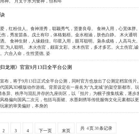
用神。 月支子水为食神，但和年
诀
爱，红粉佳人。食神泄秀，聪颖秀气，贤妻良母。 食神入用，心宽体胖
无伤，秀发苗条。戊土有印，体格魁梧。金水相涵，肤色白静。 木火通明
洒。 食神生财，人缘颇佳。印星入用，眼耳聪明。枭杀成格，人高马大。
官,为人聪明。 木火伤官，颇富文彩。水木伤官，多才多艺。火土伤官,诚
。六合入命，生性贤德, 姿
归龙潮》官宣9月13日全平台公测
宣布，将于9月13日正式全平台公测，同时官方也放出了公测定档宣传片。
代国风3D横版动作游戏。背景设定在一座名为“九龙城”的架空新都市。玩家
情各异、秩序与混乱并存的九座街区，以「拍片」为幌子搜集线索，逐步
风格偏向国风二次元，包括马面裙、水墨刺绣等传统服饰文化元素都以更
玩家的审美偏好，本身的
共
4
页
38
条记录
2
3
4
下一页
末页