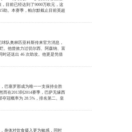
涨，目前已经达到了9000万欧元，这
15助。本赛季，帕尔默截止目前英超
豪门球队奥林匹亚科斯传来官方消息，
灿烂。他曾效力过切尔西、阿森纳、富
同时还送出 46 次助攻。他更是凭借
结束，巴塞罗那成为唯一一支保持全胜
在2013到2014赛季，巴萨无缘西
夺冠概率为 28.5%，排名第二。皇
，身体对饮食摄入更为敏感，同时