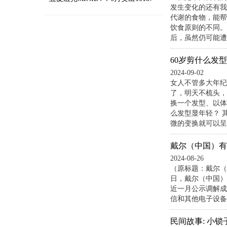
发生变化的还有我
代谢的食物，能帮
饮食原则的不同。
台，微型车市场销量排第一
后，虽然仍可能遭
60岁剪什么发
2024-09-02
女人不管多大年纪
了，明天不梳头，
换一个发型、以体
么发型显年轻？ 
微的变换就可以呈
戴尔（中国）有
2024-08-26
（原标题：戴尔（
日，戴尔（中国）
近一月公示调解成
信和其他电子设备制
民间故事: 小锁