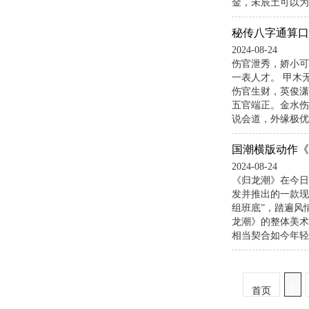
金，未辰土可以为
秘传八字通算口
2024-08-24
伤官泄秀，娇小可
一表人才。 甲木
伤官生财，英俊潇
五官端正。金水伤
说会道，外缘极优
国潮横版动作《
2024-08-24
《归龙潮》在今日
发并推出的一款现
组班底”，踏遍风
龙潮》的整体美术
相当契合如今年轻
1
首页