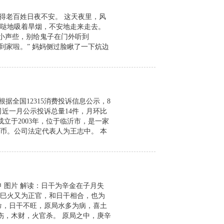
害得老百姓日夜不安。 这天夜里，风
哒地吸着旱烟，不安地走来走去。
话小声些，别给鬼子在门外听到
到家啦。” 妈妈侧过脸瞅了一下炕边
据全国12315消费投诉信息公示，8
司近一月公示投诉总量14件，月环比
成立于2003年，位于临沂市，是一家
人民币。公司法定代表人为王志中。 本
 图片 解读：日干为辛金在子月失
巳火又为正官，和日干相合，也为
命，日干不旺，原局水多为病，喜土
伤，木财，火官杀。 原局之中，庚辛